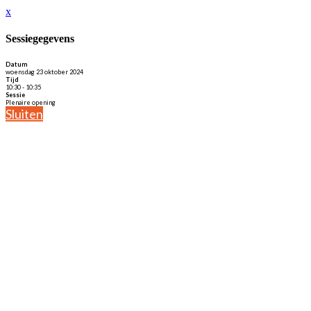
x
Sessiegegevens
Datum
woensdag 23 oktober 2024
Tijd
10:30 - 10:35
Sessie
Plenaire opening
Sluiten