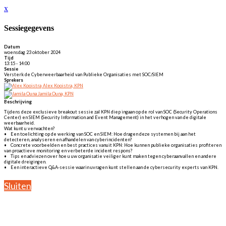
x
Sessiegegevens
Datum
woensdag 23 oktober 2024
Tijd
13:15 - 14:00
Sessie
Versterk de Cyberweerbaarheid van Publieke Organisaties met SOC/SIEM
Sprekers
Alex Kooistra, KPN
Jamila Ouna, KPN
Beschrijving
Tijdens deze exclusieve breakout sessie zal KPN diep ingaan op de rol van SOC (Security Operations
Center) en SIEM (Security Information and Event Management) in het verhogen van de digitale
weerbaarheid.
Wat kunt u verwachten?
• Een toelichting op de werking van SOC en SIEM: Hoe dragen deze systemen bij aan het
detecteren, analyseren en afhandelen van cyberincidenten?
• Concrete voorbeelden en best practices vanuit KPN: Hoe kunnen publieke organisaties profiteren
van proactieve monitoring en verbeterde incident respons?
• Tips en adviezen over hoe u uw organisatie veiliger kunt maken tegen cyberaanvallen en andere
digitale dreigingen.
• Een interactieve Q&A-sessie waarin uvragen kunt stellen aan de cybersecurity experts van KPN.
Sluiten