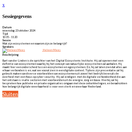
x
Sessiegegevens
Datum
woensdag 23 oktober 2024
Tijd
10:35 - 11:20
Sessie
Wat zijn ecosystemen en waarom zijn ze belangrijk?
Sprekers
Heleen Mees
Beschrijving
Bart van der Linden is de oprichter van het Digital Ecosystems Institute. Hij zal openen met een
definitie van ecosystemen waarbij hij het concept van natuurlijke ecosystemen zal aanhalen. Hij
maakt hier een onderscheid tussen ecosytemen en egosystemen. En, hij zal laten zien dat alles aan
elkaar verbonden is en, wat we vooral zien in een digitale context. Tijdens zijn presentatie zal hij
gebruik maken van diverse voorbeelden van ecosystemen uit zowel het bedrijfsleven als de
overheid met een focus op cyber security. Hij zal eindigen met de digitale verbondenheid die aan
het ontstaan is in alle sectoren met voorbeelden uit de energie, zorg en bouw. Hierbij zal hij
bespreken hoe publieke en private organisaties omgaan met deze ontwikkelingen, en benadrukken
hoe belangrijk digitale weerbaarheid is voor een sterk en weerbaar Nederland.
Sluiten