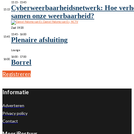
15:15 - 15:45
Cyberweerbaarheidsnetwerk: Hoe verh
15:15
samen onze weerbaarheid?
Daniel Palomo van Es, NCTV
Zaal 19/20
15:45 - 16:00
15:45
Plenaire afsluiting
Lounge
16:00 - 17:00
16:00
Borrel
Registreren
Informatie
Adverteren
Privacy policy
Contact
Meer iBestuur