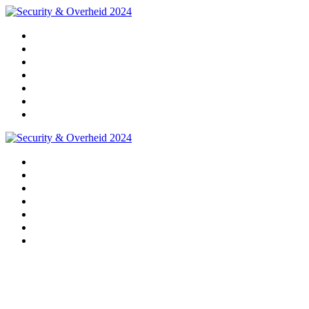
Home
Programma
Sprekers
Partners
Praktische info
Impressie 2024
Pre-registratie 2025
Home
Programma
Sprekers
Partners
Praktische info
Impressie 2024
Pre-registratie 2025