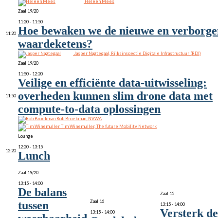
Heleen Mees
Zaal 19/20
11:20 - 11:50
Hoe bewaken we de nieuwe en verborge
11:20
waardeketens?
Jasper Nagtegaal, Rijksinspectie Digitale Infrastructuur (RDI)
Zaal 19/20
11:50 - 12:20
Veilige en efficiënte data-uitwisseling:
overheden kunnen slim drone data met
11:50
compute-to-data oplossingen
Rob Broekman, NVWA
Tim Winemuller, The future Mobility Network
Lounge
12:20 - 13:15
12:20
Lunch
Zaal 19/20
13:15 - 14:00
De balans
Zaal 15
Zaal 16
tussen
13:15 - 14:00
Versterk de
13:15 - 14:00