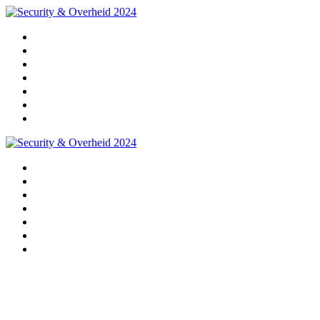
Home
Programma
Sprekers
Partners
Praktische info
Impressie 2024
Pre-registratie 2025
Home
Programma
Sprekers
Partners
Praktische info
Impressie 2024
Pre-registratie 2025