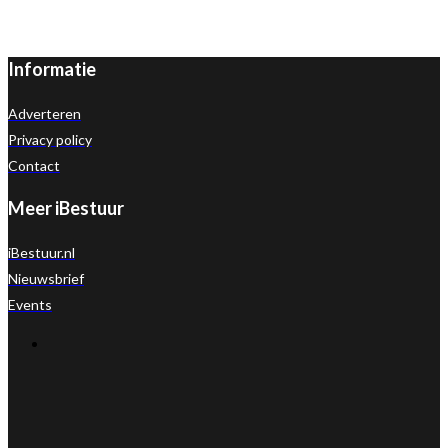
Informatie
Adverteren
Privacy policy
Contact
Meer iBestuur
iBestuur.nl
Nieuwsbrief
Events