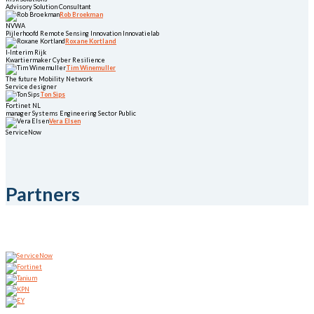
Advisory Solution Consultant
Rob Broekman
NVWA
Pijlerhoofd Remote Sensing Innovation Innovatielab
Roxane Kortland
I-Interim Rijk
Kwartiermaker Cyber Resilience
Tim Winemuller
The future Mobility Network
Service designer
Ton Sips
Fortinet NL
manager Systems Engineering Sector Public
Vera Elsen
ServiceNow
Partners