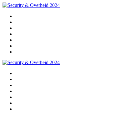
Home
Programma
Sprekers
Partners
Praktische info
Impressie 2024
Pre-registratie 2025
Home
Programma
Sprekers
Partners
Praktische info
Impressie 2024
Pre-registratie 2025