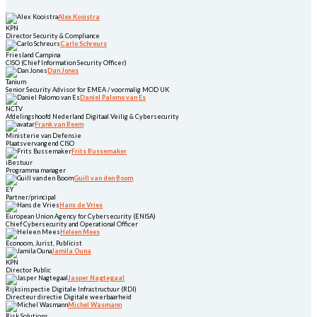
Alex Kooistra
KPN
Director Security & Compliance
Carlo Schreurs
Friesland Campina
CISO (Chief Information Security Officer)
Dan Jones
Tanium
Senior Security Advisor for EMEA / voormalig MOD UK
Daniel Palomo van Es
NCTV
Afdelingshoofd Nederland Digitaal Veilig & Cybersecurity
Frank van Beem
Ministerie van Defensie
Plaatsvervangend CISO
Frits Bussemaker
iBestuur
Programma manager
Guill van den Boom
EY
Partner/principal
Hans de Vries
European Union Agency for Cybersecurity (ENISA)
Chief Cybersecurity and Operational Officer
Heleen Mees
Econoom, Jurist, Publicist
Jamila Ouna
KPN
Director Public
Jasper Nagtegaal
Rijksinspectie Digitale Infrastructuur (RDI)
Directeur directie Digitale weerbaarheid
Michel Wasmann
Risk Solutions