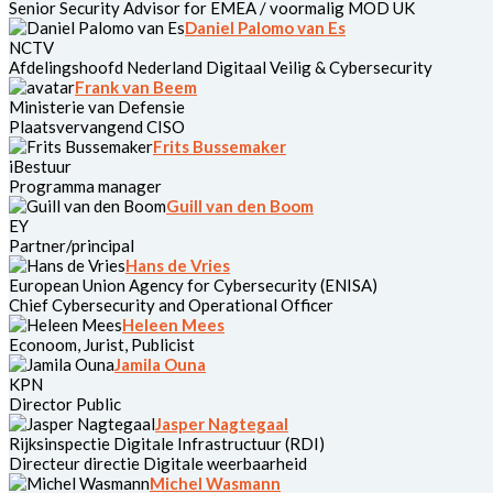
Senior Security Advisor for EMEA / voormalig MOD UK
Daniel Palomo van Es
NCTV
Afdelingshoofd Nederland Digitaal Veilig & Cybersecurity
Frank van Beem
Ministerie van Defensie
Plaatsvervangend CISO
Frits Bussemaker
iBestuur
Programma manager
Guill van den Boom
EY
Partner/principal
Hans de Vries
European Union Agency for Cybersecurity (ENISA)
Chief Cybersecurity and Operational Officer
Heleen Mees
Econoom, Jurist, Publicist
Jamila Ouna
KPN
Director Public
Jasper Nagtegaal
Rijksinspectie Digitale Infrastructuur (RDI)
Directeur directie Digitale weerbaarheid
Michel Wasmann