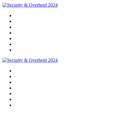
Home
Programma
Sprekers
Partners
Praktische info
Impressie 2024
Pre-registratie 2025
Home
Programma
Sprekers
Partners
Praktische info
Impressie 2024
Pre-registratie 2025