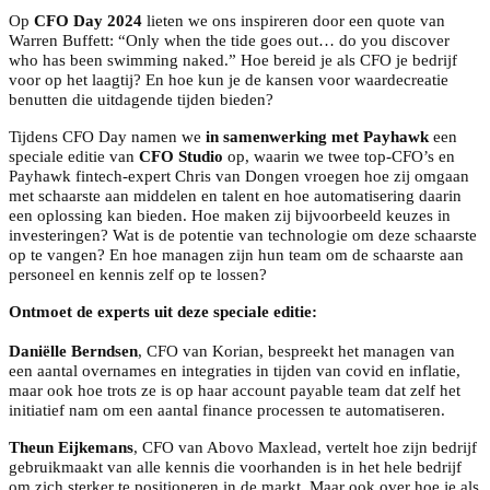
Op
CFO Day 2024
lieten we ons inspireren door een quote van
Warren Buffett: “Only when the tide goes out… do you discover
who has been swimming naked.” Hoe bereid je als CFO je bedrijf
voor op het laagtij? En hoe kun je de kansen voor waardecreatie
benutten die uitdagende tijden bieden?
Tijdens CFO Day namen we
in samenwerking met Payhawk
een
speciale editie van
CFO Studio
op, waarin we twee top-CFO’s en
Payhawk fintech-expert Chris van Dongen vroegen hoe zij omgaan
met schaarste aan middelen en talent en hoe automatisering daarin
een oplossing kan bieden. Hoe maken zij bijvoorbeeld keuzes in
investeringen? Wat is de potentie van technologie om deze schaarste
op te vangen? En hoe managen zijn hun team om de schaarste aan
personeel en kennis zelf op te lossen?
Ontmoet de experts uit deze speciale editie:
Daniëlle Berndsen
, CFO van Korian, bespreekt het managen van
een aantal overnames en integraties in tijden van covid en inflatie,
maar ook hoe trots ze is op haar account payable team dat zelf het
initiatief nam om een aantal finance processen te automatiseren.
Theun Eijkemans
, CFO van Abovo Maxlead, vertelt hoe zijn bedrijf
gebruikmaakt van alle kennis die voorhanden is in het hele bedrijf
om zich sterker te positioneren in de markt. Maar ook over hoe je als