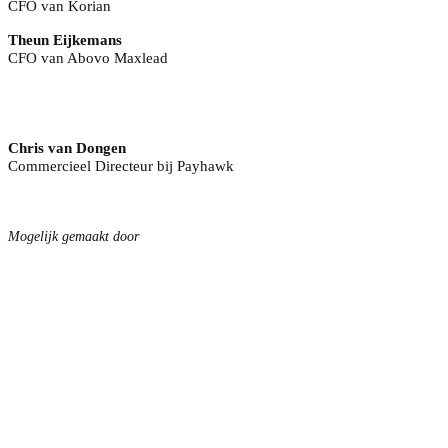
CFO van Korian
Theun Eijkemans
CFO van Abovo Maxlead
Chris van Dongen
Commercieel Directeur bij Payhawk
Mogelijk gemaakt door
Copyright © Sijthoff Media. Alle rechten voorbehouden. Registratie of gebruik van deze
site vindt plaats onder Algemene Voorwaarden en Privacybeleid.