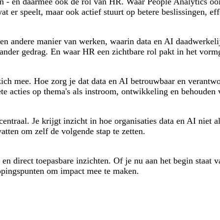
 - en daarmee ook de rol van HR. Waar People Analytics ooit 
at er speelt, maar ook actief stuurt op betere beslissingen, e
een andere manier van werken, waarin data en AI daadwerkeli
ot ander gedrag. En waar HR een zichtbare rol pakt in het vo
zich mee. Hoe zorg je dat data en AI betrouwbaar en verantw
ete acties op thema's als instroom, ontwikkeling en behouden 
entraal. Je krijgt inzicht in hoe organisaties data en AI niet
vatten om zelf de volgende stap te zetten.
 en direct toepasbare inzichten. Of je nu aan het begin staat
knopingspunten om impact mee te maken.