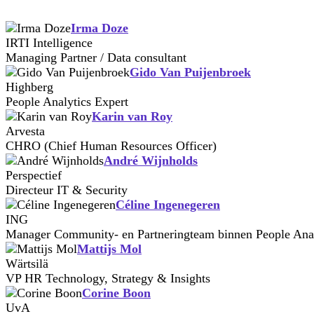
Irma Doze
IRTI Intelligence
Managing Partner / Data consultant
Gido Van Puijenbroek
Highberg
People Analytics Expert
Karin van Roy
Arvesta
CHRO (Chief Human Resources Officer)
André Wijnholds
Perspectief
Directeur IT & Security
Céline Ingenegeren
ING
Manager Community- en Partneringteam binnen People Anal
Mattijs Mol
Wärtsilä
VP HR Technology, Strategy & Insights
Corine Boon
UvA