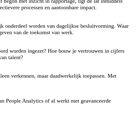
begon met inzicht in rapportage, ligt de lat inmiddels
ffectievere processen en aantoonbare impact.
jk onderdeel worden van dagelijkse besluitvorming. Waar
rmgeven van de toekomst van werk.
oord worden ingezet? Hoe bouw je vertrouwen in cijfers
van talent?
 alleen verkennen, maar daadwerkelijk toepassen. Met
 van People Analytics of al werkt met geavanceerde