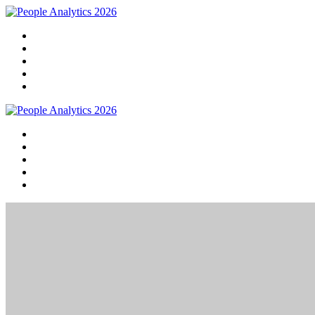
Home
Programma
Sprekers
Praktische info
Meld je nu aan!
Home
Programma
Sprekers
Praktische info
Meld je nu aan!