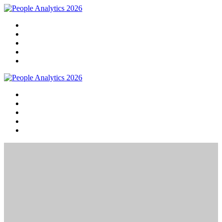
Home
Programma
Sprekers
Praktische info
Meld je nu aan!
Home
Programma
Sprekers
Praktische info
Meld je nu aan!