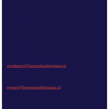
Vragen?
Aarzel niet contact met ons op te nemen.
commercial director
Marcel van der Meer
E:
mvdmeer@binnenlandsbestuur.nl
event coördinator
José Salhi-Vossen
E:
events@binnenlandsbestuur.nl