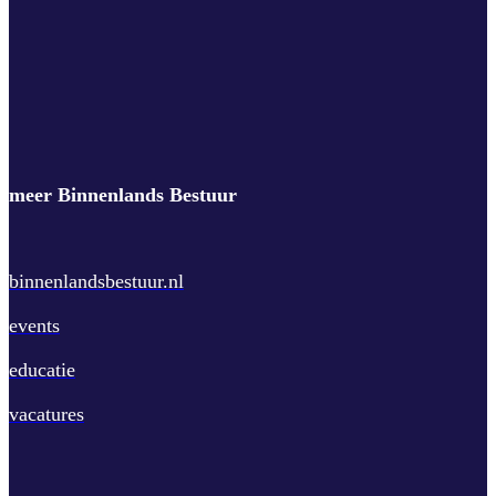
meer Binnenlands Bestuur
binnenlandsbestuur.nl
events
educatie
vacatures