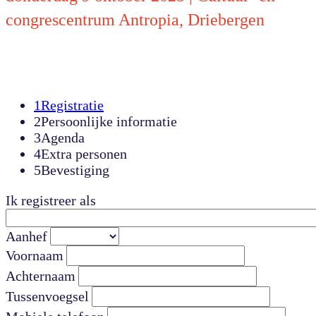
congrescentrum Antropia, Driebergen
1
Registratie
2
Persoonlijke informatie
3
Agenda
4
Extra personen
5
Bevestiging
Ik registreer als
Aanhef
Voornaam
Achternaam
Tussenvoegsel