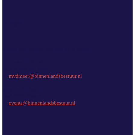
Vragen?
Aarzel niet contact met ons op te nemen.
commercial director
Marcel van der Meer
E:
mvdmeer@binnenlandsbestuur.nl
event coördinator
José Salhi-Vossen
E:
events@binnenlandsbestuur.nl