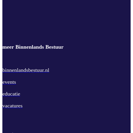
meer Binnenlands Bestuur
binnenlandsbestuur.nl
events
educatie
vacatures