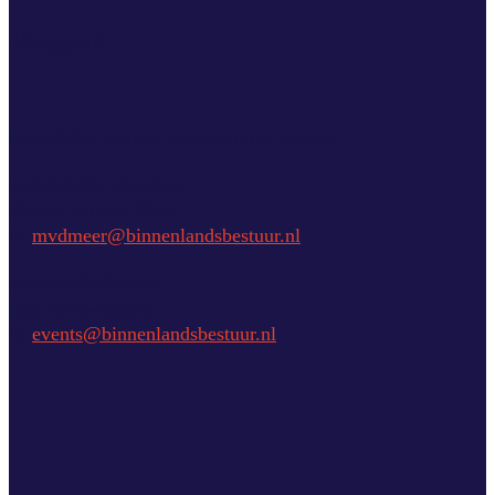
Vragen?
Aarzel niet contact met ons op te nemen.
commercial director
Marcel van der Meer
E:
mvdmeer@binnenlandsbestuur.nl
event coördinator
José Salhi-Vossen
E:
events@binnenlandsbestuur.nl