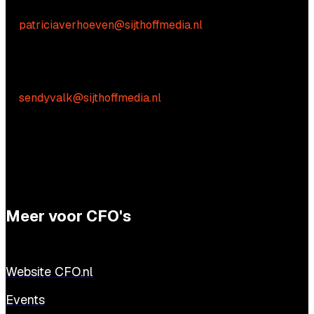
Patricia Verhoeven
E:
patriciaverhoeven@sijthoffmedia.nl
Praktische vragen
Sendy Valk
E:
sendyvalk@sijthoffmedia.nl
Meer voor CFO's
Website CFO.nl
Events