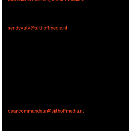
Praktische vragen
Sendy Valk:
E:
sendyvalk@sijthoffmedia.nl
Vragen?
Aarzel niet om contact met ons op te nemen.
Commerciële vragen
Daan Commandeur
E:
daancommandeur@sijthoffmedia.nl
Inhoudelijke vragen