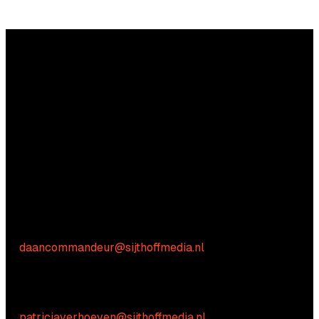
Vragen?
Aarzel niet om contact met ons op te nemen.
Commerciële vragen
Daan Commandeur
E:
daancommandeur@sijthoffmedia.nl
Inhoudelijke vragen
Patricia Verhoeven
E:
patriciaverhoeven@sijthoffmedia.nl