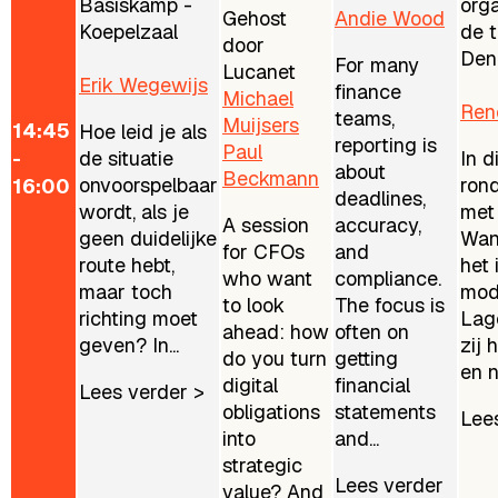
Basiskamp -
orga
Gehost
Andie Wood
Koepelzaal
de 
door
Den
For many
Lucanet
Erik Wegewijs
finance
Michael
Ren
teams,
Muijsers
14:45
Hoe leid je als
reporting is
Paul
-
de situatie
In d
about
Beckmann
onvoorspelbaar
ron
16:00
deadlines,
wordt, als je
met
A session
accuracy,
geen duidelijke
Wan
for CFOs
and
route hebt,
het 
who want
compliance.
maar toch
mod
to look
The focus is
richting moet
Lage
ahead: how
often on
geven? In...
zij 
do you turn
getting
en n
digital
financial
Lees verder >
obligations
statements
Lee
into
and...
strategic
Lees verder
value? And