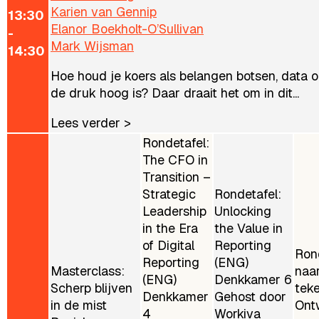
Karien van Gennip
13:30
Elanor Boekholt-O’Sullivan
-
Mark Wijsman
14:30
Hoe houd je koers als belangen botsen, data o
de druk hoog is? Daar draait het om in dit...
Lees verder >
Rondetafel:
The CFO in
Transition –
Strategic
Rondetafel:
Leadership
Unlocking
in the Era
the Value in
of Digital
Reporting
Ron
Reporting
(ENG)
Masterclass:
naa
(ENG)
Denkkamer 6
Scherp blijven
teke
Denkkamer
Gehost door
in de mist
Ont
4
Workiva