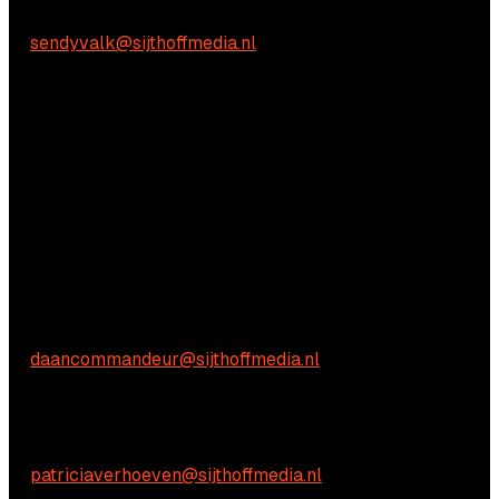
Sendy Valk:
E:
sendyvalk@sijthoffmedia.nl
Vragen?
Aarzel niet om contact met ons op te nemen.
Commerciële vragen
Daan Commandeur
E:
daancommandeur@sijthoffmedia.nl
Inhoudelijke vragen
Patricia Verhoeven
E:
patriciaverhoeven@sijthoffmedia.nl