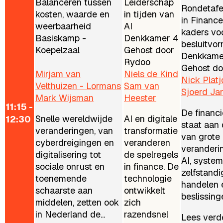
Balanceren tussen
Leiderschap
Rondetafel
kosten, waarde en
in tijden van
in Financ
weerbaarheid
AI
kaders vo
Basiskamp -
Denkkamer 4
besluitvo
Koepelzaal
Gehost door
Denkkame
Rydoo
Gehost doo
Mirjam van
Niels de Kind
Nick Plat
Velthuizen - Lormans
Sam van
Sjoerd Ja
Mark Wijsman
Heester
11:15 -
De financi
Snelle wereldwijde
AI en digitale
12:30
staat aan
veranderingen, van
transformatie
van grote
cyberdreigingen en
veranderen
veranderi
digitalisering tot
de spelregels
AI, system
sociale onrust en
in finance. De
zelfstandi
toenemende
technologie
handelen 
schaarste aan
ontwikkelt
beslissing
middelen, zetten ook
zich
in Nederland de...
razendsnel
Lees verd