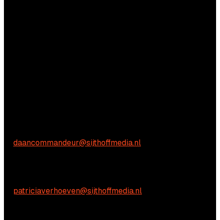
Vragen?
Aarzel niet om contact met ons op te nemen.
Commerciële vragen
Daan Commandeur
E:
daancommandeur@sijthoffmedia.nl
Inhoudelijke vragen
Patricia Verhoeven
E:
patriciaverhoeven@sijthoffmedia.nl
Praktische vragen