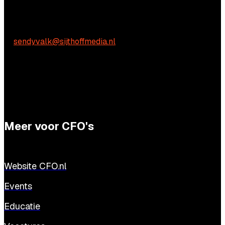
Praktische vragen
Sendy Valk
E:
sendyvalk@sijthoffmedia.nl
Meer voor CFO's
Website CFO.nl
Events
Educatie