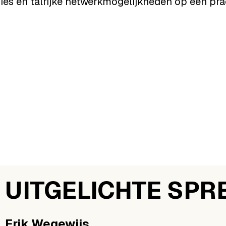
ies en talrijke netwerkmogelijkheden op een prac
UITGELICHTE SPR
Erik
Wegewijs