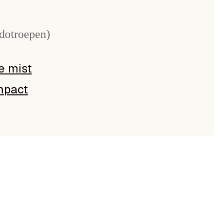
dotroepen)
e mist
impact