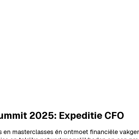
Summit 2025: Expeditie CFO
les en masterclasses én ontmoet financiële vak