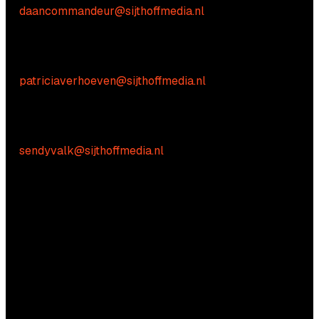
E:
daancommandeur@sijthoffmedia.nl
Inhoudelijke vragen
Patricia Verhoeven
E:
patriciaverhoeven@sijthoffmedia.nl
Praktische vragen
Sendy Valk:
E:
sendyvalk@sijthoffmedia.nl
Vragen?
Aarzel niet om contact met ons op te nemen.
Commerciële vragen