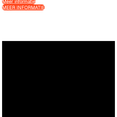
Meer informatie
MEER INFORMATIE
Vragen?
Aarzel niet om contact met ons op te nemen.
Commerciële vragen
Daan Commandeur