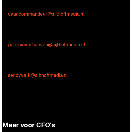
Daan Commandeur
E:
daancommandeur@sijthoffmedia.nl
Inhoudelijke vragen
Patricia Verhoeven
E:
patriciaverhoeven@sijthoffmedia.nl
Praktische vragen
Sendy Valk
E:
sendyvalk@sijthoffmedia.nl
Meer voor CFO's