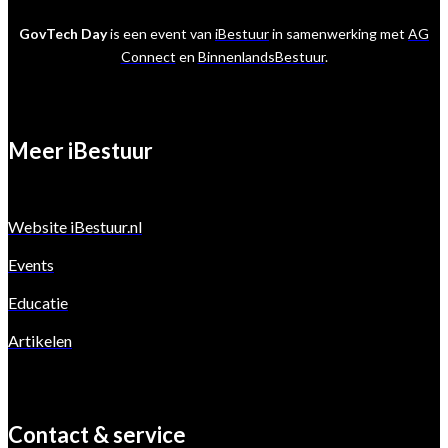
GovTech Day
is een event van
iBestuur
in samenwerking met
AG
Connect
en
BinnenlandsBestuur
.
Meer iBestuur
Website iBestuur.nl
Events
Educatie
Artikelen
Contact & service