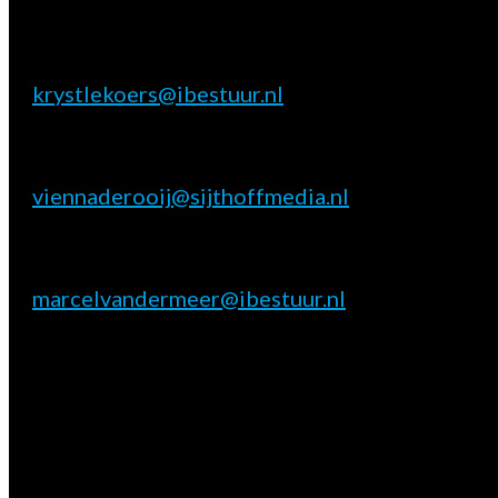
Inhoudelijke & marktpartij vragen
Krystle Koers
E:
krystlekoers@ibestuur.nl
Praktische vragen
Vienna de Rooij
E:
viennaderooij@sijthoffmedia.nl
Marktpartij vragen
Marcel van der Meer
E:
marcelvandermeer@ibestuur.nl