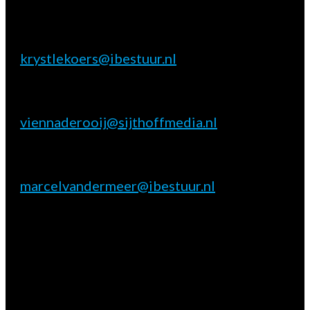
Inhoudelijke & marktpartij vragen
Krystle Koers
E:
krystlekoers@ibestuur.nl
Praktische vragen
Vienna de Rooij
E:
viennaderooij@sijthoffmedia.nl
Marktpartij vragen
Marcel van der Meer
E:
marcelvandermeer@ibestuur.nl