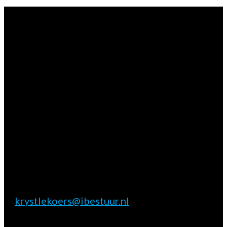
Vragen?
Aarzel niet contact met ons op te nemen.
Inhoudelijke & marktpartij vragen
Krystle Koers
E:
krystlekoers@ibestuur.nl
Praktische vragen