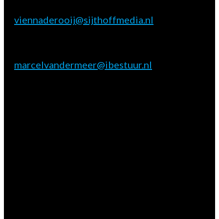
Vienna de Rooij
E:
viennaderooij@sijthoffmedia.nl
Marktpartij vragen
Marcel van der Meer
E:
marcelvandermeer@ibestuur.nl