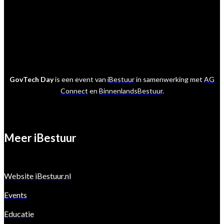
GovTech Day
is een event van
iBestuur
in samenwerking met
AG
Connect
en
BinnenlandsBestuur
.
Meer iBestuur
Website iBestuur.nl
Events
Educatie