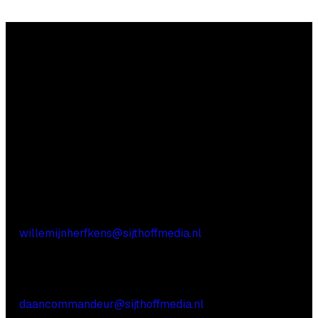
Vragen?
Aarzel niet contact met ons op te nemen.
Inhoudelijke vragen
Willemijn Herfkens
E:
willemijnherfkens@sijthoffmedia.nl
Commerciële vragen
Daan Commandeur
E:
daancommandeur@sijthoffmedia.nl