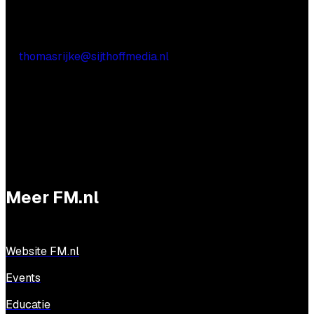
Praktische vragen
Thomas Rijke
E:
thomasrijke@sijthoffmedia.nl
Meer FM.nl
Website FM.nl
Events
Educatie