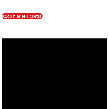
Koop hier je ticket(s)
Vragen?
Aarzel niet contact met ons op te nemen.
Inhoudelijke vragen
Willemijn Herfkens