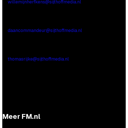
E:
willemijnherfkens@sijthoffmedia.nl
Commerciële vragen
Daan Commandeur
E:
daancommandeur@sijthoffmedia.nl
Praktische vragen
Thomas Rijke
E:
thomasrijke@sijthoffmedia.nl
Meer FM.nl