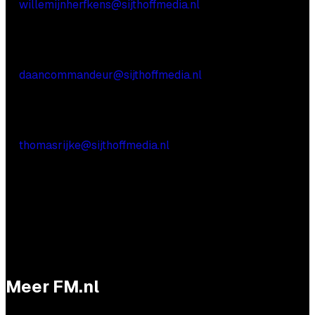
E:
willemijnherfkens@sijthoffmedia.nl
Commerciële vragen
Daan Commandeur
E:
daancommandeur@sijthoffmedia.nl
Praktische vragen
Thomas Rijke
E:
thomasrijke@sijthoffmedia.nl
Meer FM.nl