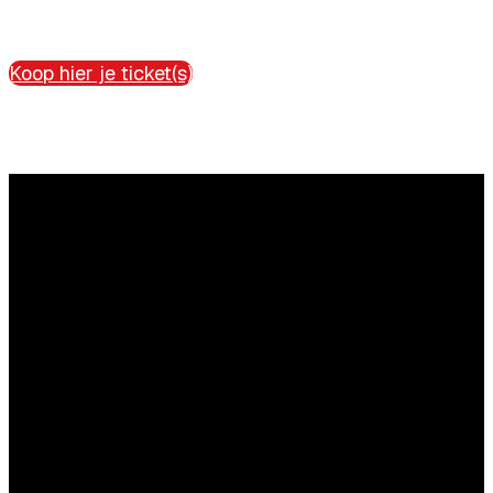
Koop hier je ticket(s)
Vragen?
Aarzel niet contact met ons op te nemen.
Inhoudelijke vragen
Willemijn Herfkens