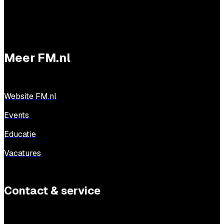
Meer FM.nl
Website FM.nl
Events
Educatie
Vacatures
Contact & service