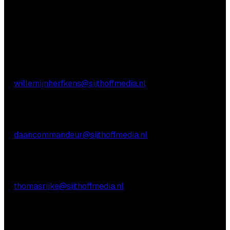
Aarzel niet contact met ons op te nemen.
Inhoudelijke vragen
Willemijn Herfkens
E:
willemijnherfkens@sijthoffmedia.nl
Commerciële vragen
Daan Commandeur
E:
daancommandeur@sijthoffmedia.nl
Praktische vragen
Thomas Rijke
E:
thomasrijke@sijthoffmedia.nl