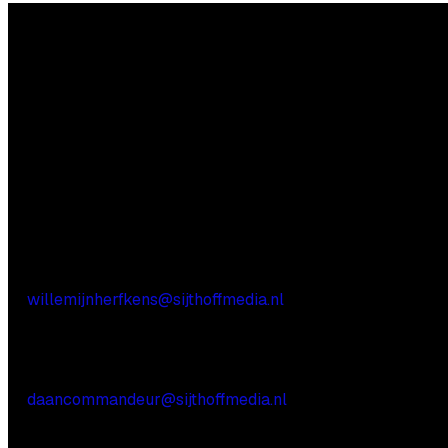
Vragen?
Aarzel niet contact met ons op te nemen.
Inhoudelijke vragen
Willemijn Herfkens
E:
willemijnherfkens@sijthoffmedia.nl
Commerciële vragen
Daan Commandeur
E:
daancommandeur@sijthoffmedia.nl