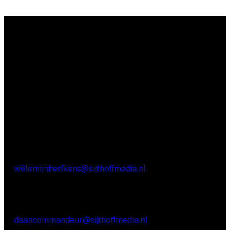
Vragen?
Aarzel niet contact met ons op te nemen.
Inhoudelijke vragen
Willemijn Herfkens
E:
willemijnherfkens@sijthoffmedia.nl
Commerciële vragen
Daan Commandeur
E:
daancommandeur@sijthoffmedia.nl