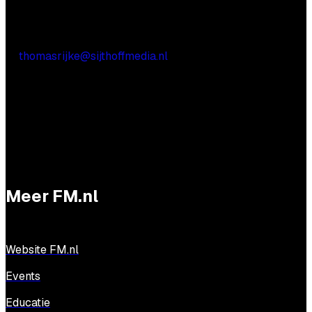
Praktische vragen
Thomas Rijke
E:
thomasrijke@sijthoffmedia.nl
Meer FM.nl
Website FM.nl
Events
Educatie