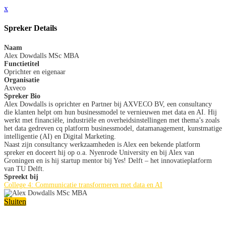
x
Spreker Details
Naam
Alex Dowdalls MSc MBA
Functietitel
Oprichter en eigenaar
Organisatie
Axveco
Spreker Bio
Alex Dowdalls is oprichter en Partner bij AXVECO BV, een consultancy
die klanten helpt om hun businessmodel te vernieuwen met data en AI. Hij
werkt met financiële, industriële en overheidsinstellingen met thema’s zoals
het data gedreven cq platform businessmodel, datamanagement, kunstmatige
intelligentie (AI) en Digital Marketing.
Naast zijn consultancy werkzaamheden is Alex een bekende platform
spreker en doceert hij op o.a. Nyenrode University en bij Alex van
Groningen en is hij startup mentor bij Yes! Delft – het innovatieplatform
van TU Delft.
Spreekt bij
College 4: Communicatie transformeren met data en AI
Sluiten