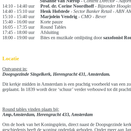
Susanne van Nierop
- Content Director - Adfor
14:10 - 14:40 uur
Prof. dr. Corine Noordhoff
-
Bijzonder Hoogle
14:40 - 15:10 uur
Henk Hofstede
-
Sector Banker Retail - ABN 
15:10 - 15:40 uur
Marjolei
n Vendri
g
- CMO - Bever
15:40 - 16:00 uur Korte pauze
16:05 - 17:35 uur Round Tables
17:45 - 18:00 uur Afsluiting
18:00 - 19:00 uur Bites en muzikale omlijsting door
saxofonist R
Locatie
Ontvangst in:
Doopsgezinde Singelkerk, Herengracht 431, Amsterdam.
Dit kerkje midden in Amsterdam is een prachtig voorbeeld van een zoge
geplaatst. In 1839 wordt deze ‘schuur’ verder verbouwd tot dit pracht
Round tables vinden plaats bij:
Amp.Amsterdam, Herengracht 433, Amsterdam
Om de hoek van het Koningsplein, direct naast de Doopsgezinde kerk,
geschiedenis heeft de woning onderdak geboden. Onder meer aan Jan