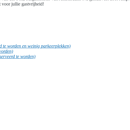
oor jullie gastvrijheid!
rd te worden en weinig parkeerplekken)
 worden)
eserveerd te worden)