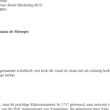
matie
raar Retail Marketing RUG
AMRO
omana de Meneges
naamde schuilkerk: een kerk die vanaf de straat niet als zodanig herke
ige kerkje.
 staat dit prachtige Rijksmonument. In 1717 gebouwd, naar ontwerp van
 van der Poll, burgemeester van Amsterdam. Nu gehuisvest door Amp. 