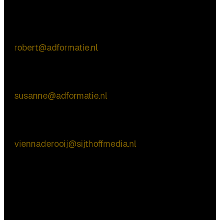
Commerciële vragen
Robert de Vries
E:
robert@adformatie.nl
Inhoudelijke vragen
Susanne van Nierop
E:
susanne@adformatie.nl
Praktische vragen
Vienna de Rooij
E:
viennaderooij@sijthoffmedia.nl