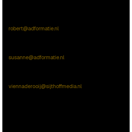
Commerciële vragen
Robert de Vries
E:
robert@adformatie.nl
Inhoudelijke vragen
Susanne van Nierop
E:
susanne@adformatie.nl
Praktische vragen
Vienna de Rooij
E:
viennaderooij@sijthoffmedia.nl