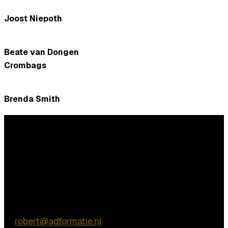
Joost Niepoth
Beate van Dongen
Crombags
Brenda Smith
Vragen?
Commerciële vragen
Robert de Vries
E:
robert@adformatie.nl