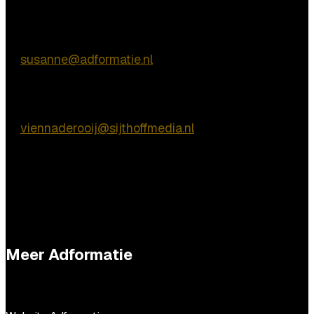
Inhoudelijke vragen
Susanne van Nierop
E:
susanne@adformatie.nl
Praktische vragen
Vienna de Rooij
E:
viennaderooij@sijthoffmedia.nl
Meer Adformatie