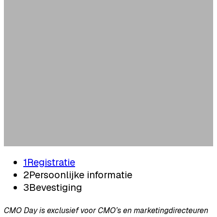
Registratie
vrijdag 27 maart 2026 | Capital C, Amsterdam
Registratie
vrijdag 27 maart 2026 | Capital C, Amsterdam
1
Registratie
2
Persoonlijke informatie
3
Bevestiging
CMO Day is exclusief voor CMO’s en marketingdirecteuren