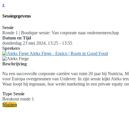
x
Sessiegegevens
Sessie
Ronde 1 | Boutique sessie: Van corporate naar ondernemerschap
Datum en Tijd
donderdag 23 mei 2024, 13:25 - 13:55
Sprekers
Aleks Fiege - Enrico | Roots in Good Food
Beschrijving
Na een succesvolle corporate carrière van ruim 20 jaar bij Nutricia, 
voor Europa overgenomen van Unilever. In zijn sessie kijkt Aleks ter
Waar loopt hij tegenaan, hoe werkt marketing in een private equity 
Type Sessie
Breakout ronde 1
Sluiten