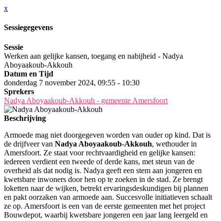
x
Sessiegegevens
Sessie
Werken aan gelijke kansen, toegang en nabijheid - Nadya
Aboyaakoub-Akkouh
Datum en Tijd
donderdag 7 november 2024, 09:55 - 10:30
Sprekers
Nadya Aboyaakoub-Akkouh - gemeente Amersfoort
Beschrijving
Armoede mag niet doorgegeven worden van ouder op kind. Dat is
de drijfveer van
Nadya Aboyaakoub-Akkouh
, wethouder in
Amersfoort. Ze staat voor rechtvaardigheid en gelijke kansen:
iedereen verdient een tweede of derde kans, met steun van de
overheid als dat nodig is. Nadya geeft een stem aan jongeren en
kwetsbare inwoners door hen op te zoeken in de stad. Ze brengt
loketten naar de wijken, betrekt ervaringsdeskundigen bij plannen
en pakt oorzaken van armoede aan. Succesvolle initiatieven schaalt
ze op. Amersfoort is een van de eerste gemeenten met het project
Bouwdepot, waarbij kwetsbare jongeren een jaar lang leergeld en