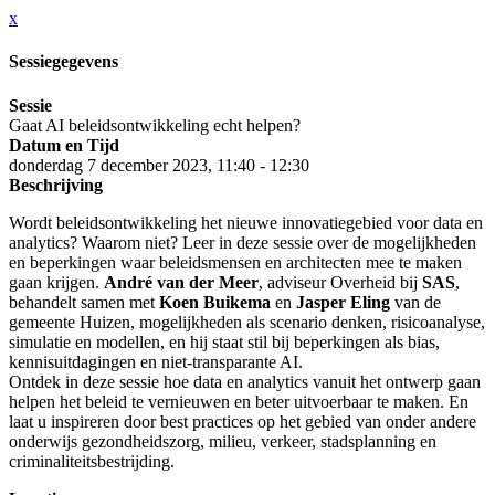
x
Sessiegegevens
Sessie
Gaat AI beleidsontwikkeling echt helpen?
Datum en Tijd
donderdag 7 december 2023, 11:40 - 12:30
Beschrijving
Wordt beleidsontwikkeling het nieuwe innovatiegebied voor data en
analytics? Waarom niet? Leer in deze sessie over de mogelijkheden
en beperkingen waar beleidsmensen en architecten mee te maken
gaan krijgen.
André van der Meer
, adviseur Overheid bij
SAS
,
behandelt samen met
Koen Buikema
en
Jasper Eling
van de
gemeente Huizen, mogelijkheden als scenario denken, risicoanalyse,
simulatie en modellen, en hij staat stil bij beperkingen als bias,
kennisuitdagingen en niet-transparante AI.
Ontdek in deze sessie hoe data en analytics vanuit het ontwerp gaan
helpen het beleid te vernieuwen en beter uitvoerbaar te maken. En
laat u inspireren door best practices op het gebied van onder andere
onderwijs gezondheidszorg, milieu, verkeer, stadsplanning en
criminaliteitsbestrijding.