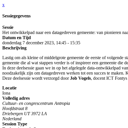
x
Sessiegegevens
Sessie
Het ontwikkelpad naar een datagedreven gemeente: van pionieren naar
Datum en Tijd
donderdag 7 december 2023, 14:45 - 15:35
Beschrijving
Lastig om als kleine of middelgrote gemeente de eerste of volgende s
gemeente die al wat stappen verder is of inspireer een gemeente die 
In deze deelsessie gaan we in op het afgelegde data-ontwikkelpad v
noodzakelijk zijn om datagedreven werken tot een succes te maken. 
Deze deelsessie wordt verzorgd door
Job Vogels
, docent ICT Fonty
Locatie
Iona
Volledig adres
Cultuur- en congrescentrum Antropia
Hoofdstraat 8
Driebergen UT 3972 LA
Nederland
Session Type