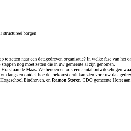
 structureel borgen
tap te zetten naar een datagedreven organisatie? In welke fase van he
de stappen nog moet zetten die in uw gemeente al zijn genomen.
an Horst aan de Maas. We benoemen ook een aantal ontwikkelingen waa
Kom langs en ontdek hoe de toekomst eruit kan zien voor uw datagedr
s Hogeschool Eindhoven, en
Ramon Storer
, CDO gemeente Horst aan