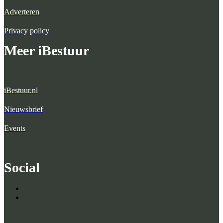
Adverteren
Privacy policy
Meer iBestuur
iBestuur.nl
Nieuwsbrief
Events
Social