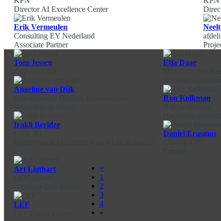
KPN
KPN
Director AI Excellence Center
Direc
Erik Vermeulen
Neelt
Consulting EY Nederland
afdel
Associate Partner
Proje
Tom Jessen
Elja Daae
Dagvoorzitter
Ministerie van Bi
Beleidscoördinator
Angeline van Dijk
Rijksinspectie Digitale Infrastructuur
Ron Kolkman
Inspecteur-generaal
Rijkswaterstaat
Hoofdingenieur-di
Irakli Beridze
UNICRI
Daniel Erasmus
Hoofd van het Centrum voor AI en Robotica
Climate GPT
Creator
«
Art Ligthart
1
DOC-Direkt
2
Adviseur Doc-Direkt
3
4
LEF
»
LEF Future Center