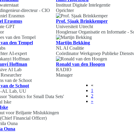
waterstaat
Instituut Digitale Intelegentie
ingenieur-directeur - CIO
Oprichter
el Erasmus
Prof. Sjaak Brinkkemper
ate GPT
Universiteit Utrecht
or
Hoogleraar Organisatie en Informatie - S
 van den Tempel
Martijn Bekking
abs
NL AI Coalitie
hter AI-expert
Coördinator Werkgroep Publieke Dienstv
nyi Hoffman
Ronald van den Hoogen
sive AI Lab
RADIO
 Researcher
Manager
«
 van de Schoot
1
-AL Lab, UU
2
sor 'Statistics for Small Data Sets'
»
Iske
tuut voor Briljante Mislukkingen
Chief Financial Officer)
la Ouna