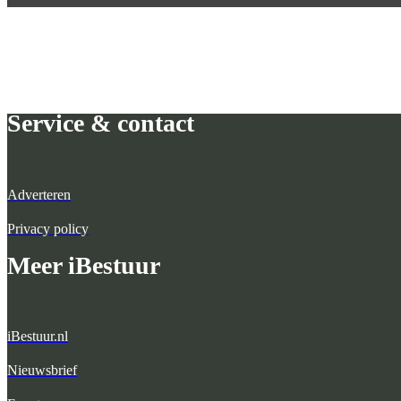
Service & contact
Adverteren
Privacy policy
Meer iBestuur
iBestuur.nl
Nieuwsbrief