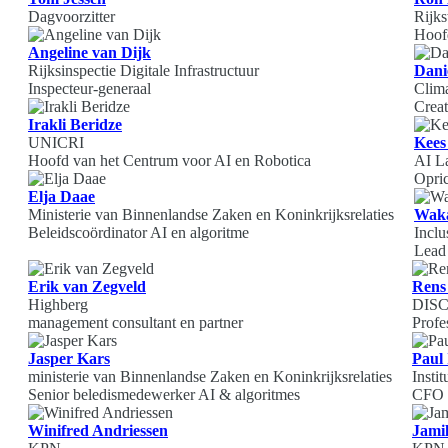
Dagvoorzitter
Rijks
Hoofd
Angeline van Dijk
Rijksinspectie Digitale Infrastructuur
Dani
Inspecteur-generaal
Clim
Creat
Irakli Beridze
UNICRI
Kees
Hoofd van het Centrum voor AI en Robotica
AI L
Opric
Elja Daae
Ministerie van Binnenlandse Zaken en Koninkrijksrelaties
Waka
Beleidscoördinator AI en algoritme
Inclu
Lead
Erik van Zegveld
Rens
Highberg
DISC
management consultant en partner
Profes
Jasper Kars
Paul 
ministerie van Binnenlandse Zaken en Koninkrijksrelaties
Insti
Senior beledismedewerker AI & algoritmes
CFO (
Winifred Andriessen
Jami