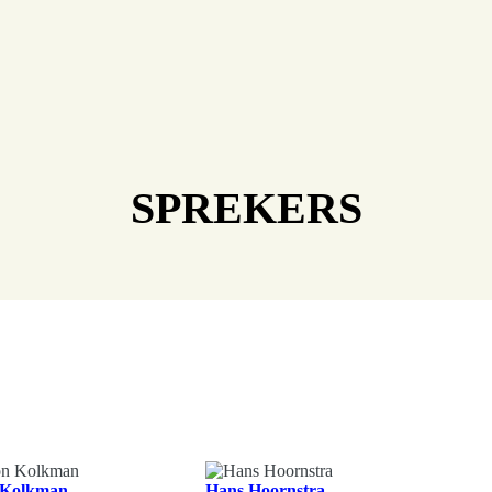
SPREKERS
 Kolkman
Hans Hoornstra