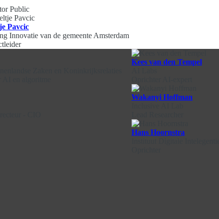
tor Public
je Pavcic
ing Innovatie van de gemeente Amsterdam
ctleider
Kees van den Tempel
nnenlandse Zaken en Koninkrijksrelaties
AI Labs
 AI en algoritme
Oprichter AI-expert
Wakanyi Hoffman
Inclusive AI Lab
recteur - CIO
Lead Researcher
Hans Hoornstra
Instituut Digitale Intelegenti
Oprichter