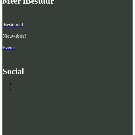
Meer iBestuur
iBestuur.nl
Nieuwsbrief
Events
Social