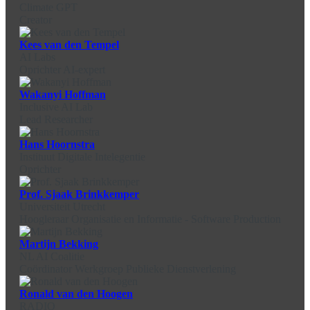
Climate GPT
Creator
Kees van den Tempel
AI Labs
Oprichter AI-expert
Wakanyi Hoffman
Inclusive AI Lab
Lead Researcher
Hans Hoornstra
Instituut Digitale Intelegentie
Oprichter
Prof. Sjaak Brinkkemper
Universiteit Utrecht
Hoogleraar Organisatie en Informatie - Software Production
Martijn Bekking
NL AI Coalitie
Coördinator Werkgroep Publieke Dienstverlening
Ronald van den Hoogen
RADIO