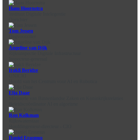
Hans Hoornstra
Instituut Digitale Intelegentie
Oprichter
Tom Jessen
Dagvoorzitter
Angeline van Dijk
Rijksinspectie Digitale Infrastructuur
Inspecteur-generaal
Irakli Beridze
UNICRI
Hoofd van het Centrum voor AI en Robotica
Elja Daae
Ministerie van Binnenlandse Zaken en Koninkrijksrelaties
Beleidscoördinator AI en algoritme
Ron Kolkman
Rijkswaterstaat
Hoofdingenieur-directeur - CIO
Daniel Erasmus