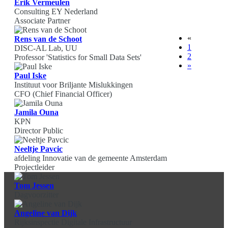
Erik Vermeulen
Consulting EY Nederland
Associate Partner
«
Rens van de Schoot
1
DISC-AL Lab, UU
2
Professor 'Statistics for Small Data Sets'
»
Paul Iske
Instituut voor Briljante Mislukkingen
CFO (Chief Financial Officer)
Jamila Ouna
KPN
Director Public
Neeltje Pavcic
afdeling Innovatie van de gemeente Amsterdam
Projectleider
Tom Jessen
Dagvoorzitter
Angeline van Dijk
Rijksinspectie Digitale Infrastructuur