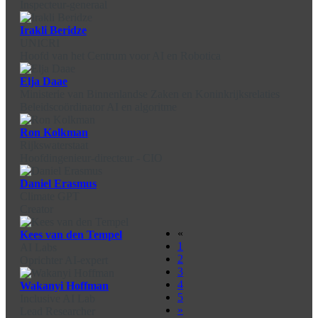
Inspecteur-generaal
Irakli Beridze
UNICRI
Hoofd van het Centrum voor AI en Robotica
Elja Daae
Ministerie van Binnenlandse Zaken en Koninkrijksrelaties
Beleidscoördinator AI en algoritme
Ron Kolkman
Rijkswaterstaat
Hoofdingenieur-directeur - CIO
Daniel Erasmus
Climate GPT
Creator
«
Kees van den Tempel
1
AI Labs
2
Oprichter AI-expert
3
4
Wakanyi Hoffman
5
Inclusive AI Lab
»
Lead Researcher