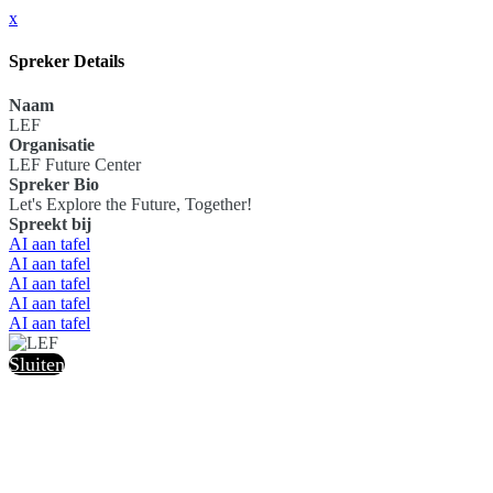
x
Spreker Details
Naam
LEF
Organisatie
LEF Future Center
Spreker Bio
Let's Explore the Future, Together!
Spreekt bij
AI aan tafel
AI aan tafel
AI aan tafel
AI aan tafel
AI aan tafel
Sluiten