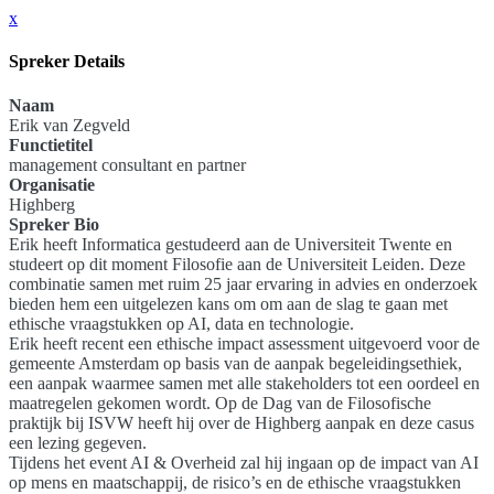
x
Spreker Details
Naam
Erik van Zegveld
Functietitel
management consultant en partner
Organisatie
Highberg
Spreker Bio
Erik heeft Informatica gestudeerd aan de Universiteit Twente en
studeert op dit moment Filosofie aan de Universiteit Leiden. Deze
combinatie samen met ruim 25 jaar ervaring in advies en onderzoek
bieden hem een uitgelezen kans om om aan de slag te gaan met
ethische vraagstukken op AI, data en technologie.
Erik heeft recent een ethische impact assessment uitgevoerd voor de
gemeente Amsterdam op basis van de aanpak begeleidingsethiek,
een aanpak waarmee samen met alle stakeholders tot een oordeel en
maatregelen gekomen wordt. Op de Dag van de Filosofische
praktijk bij ISVW heeft hij over de Highberg aanpak en deze casus
een lezing gegeven.
Tijdens het event AI & Overheid zal hij ingaan op de impact van AI
op mens en maatschappij, de risico’s en de ethische vraagstukken