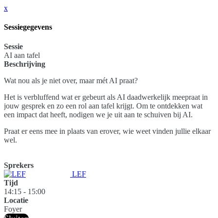
x
Sessiegegevens
Sessie
AI aan tafel
Beschrijving
Wat nou als je niet over, maar mét AI praat?
Het is verbluffend wat er gebeurt als AI daadwerkelijk meepraat in
jouw gesprek en zo een rol aan tafel krijgt. Om te ontdekken wat
een impact dat heeft, nodigen we je uit aan te schuiven bij AI.
Praat er eens mee in plaats van erover, wie weet vinden jullie elkaar
wel.
Sprekers
LEF
Tijd
14:15 - 15:00
Locatie
Foyer