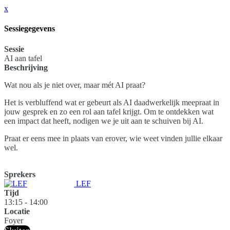
x
Sessiegegevens
Sessie
AI aan tafel
Beschrijving
Wat nou als je niet over, maar mét AI praat?
Het is verbluffend wat er gebeurt als AI daadwerkelijk meepraat in
jouw gesprek en zo een rol aan tafel krijgt. Om te ontdekken wat
een impact dat heeft, nodigen we je uit aan te schuiven bij AI.
Praat er eens mee in plaats van erover, wie weet vinden jullie elkaar
wel.
Sprekers
LEF
Tijd
13:15 - 14:00
Locatie
Foyer