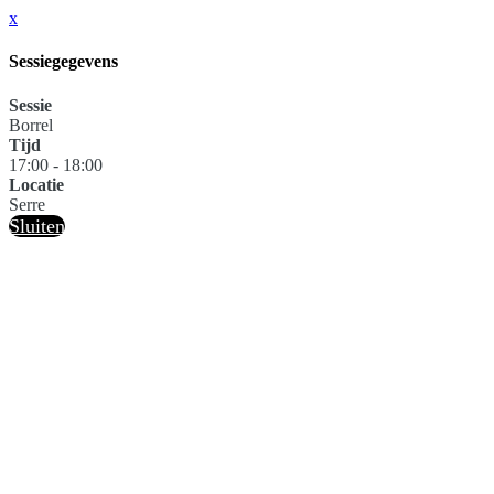
x
Sessiegegevens
Sessie
Borrel
Tijd
17:00 - 18:00
Locatie
Serre
Sluiten