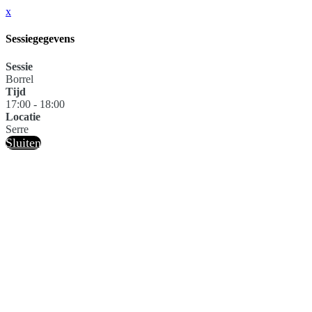
x
Sessiegegevens
Sessie
Borrel
Tijd
17:00 - 18:00
Locatie
Serre
Sluiten