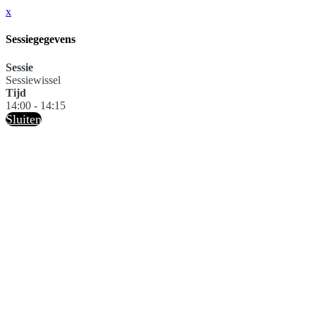
x
Sessiegegevens
Sessie
Sessiewissel
Tijd
14:00 - 14:15
Sluiten