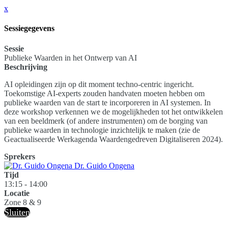
x
Sessiegegevens
Sessie
Publieke Waarden in het Ontwerp van AI
Beschrijving
AI opleidingen zijn op dit moment techno-centric ingericht.
Toekomstige AI-experts zouden handvaten moeten hebben om
publieke waarden van de start te incorporeren in AI systemen. In
deze workshop verkennen we de mogelijkheden tot het ontwikkelen
van een beeldmerk (of andere instrumenten) om de borging van
publieke waarden in technologie inzichtelijk te maken (zie de
Geactualiseerde Werkagenda Waardengedreven Digitaliseren 2024).
Sprekers
Dr. Guido Ongena
Tijd
13:15 - 14:00
Locatie
Zone 8 & 9
Sluiten