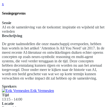
x
Sessiegegevens
Sessie
AI en de samenleving van de toekomst: inspiratie en wijsheid uit het
verleden
Beschrijving
De grote taalmodellen die onze maatschappij overspoelen, hebben
hun wortels in het artikel ‘Attention Is All You Need’ uit 2017. In de
meest recente AI-literatuur en ontwikkelingen duiken echter opeens
concepten op zoals neuro-symbolic reasoning en multi-agent
systems, die veel verder teruggaan in de tijd. Deze concepten
hebben decennialang kunnen rijpen en worden nu aan het arsenaal
toegevoegd. Door onder meer te kijken naar de historie van AI,
wordt een beeld geschetst van wat we op korte termijn kunnen
verwachten en welke impact dit zal hebben op de samenleving.
Sprekers
Erik Vermeulen
Tijd
13:15 - 14:00
Locatie