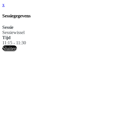
x
Sessiegegevens
Sessie
Sessiewissel
Tijd
11:15 - 11:30
Sluiten